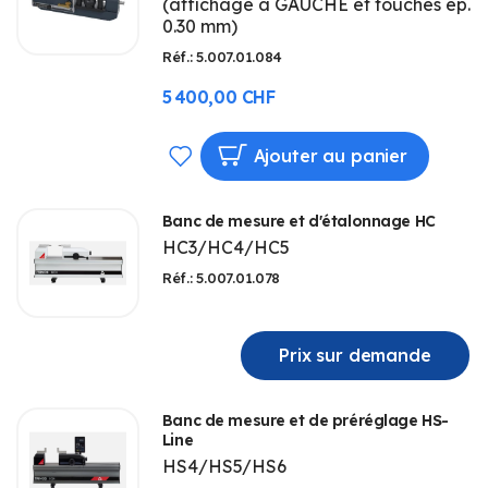
(affichage à GAUCHE et touches ép.
LISTE
0.30 mm)
D’ENVIE
Réf.: 5.007.01.084
5 400,00 CHF
AJOUTER
Ajouter au panier
À
Banc de mesure et d'étalonnage HC
MA
HC3/HC4/HC5
LISTE
Réf.: 5.007.01.078
D’ENVIE
Prix sur demande
Banc de mesure et de préréglage HS-
Line
HS4/HS5/HS6