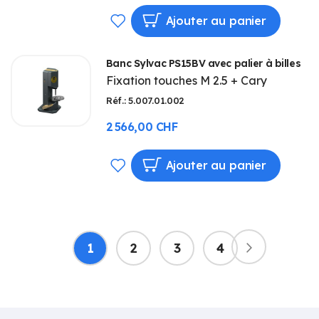
AJOUTER
Ajouter au panier
À
Banc Sylvac PS15BV avec palier à billes
MA
Fixation touches M 2.5 + Cary
LISTE
Réf.: 5.007.01.002
D’ENVIE
2 566,00 CHF
AJOUTER
Ajouter au panier
À
MA
Page
LISTE
Vous
Page
Page
Page
1
2
3
4
Page
Suivant
lisez
D’ENVIE
actuellement
la
page