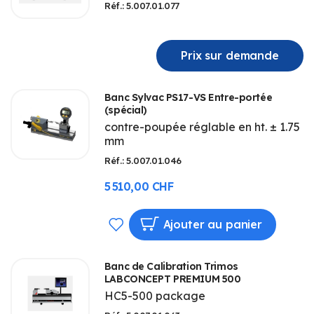
Réf.: 5.007.01.077
Prix sur demande
Banc Sylvac PS17-VS Entre-portée
(spécial)
contre-poupée réglable en ht. ± 1.75
mm
Réf.: 5.007.01.046
5 510,00 CHF
AJOUTER
Ajouter au panier
À
Banc de Calibration Trimos
MA
LABCONCEPT PREMIUM 500
HC5-500 package
LISTE