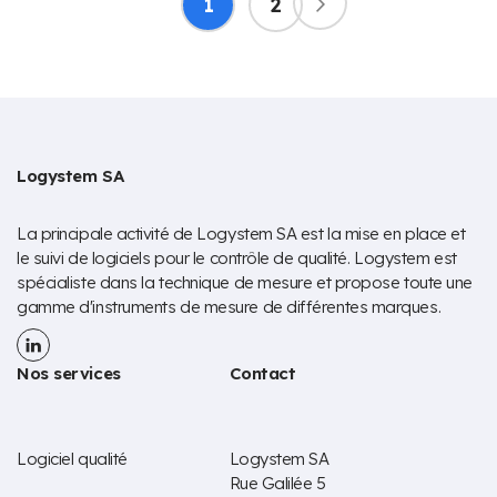
Vous
Page
1
2
Page
Suivant
lisez
D’ENVIE
actuellement
la
page
Logystem SA
La principale activité de Logystem SA est la mise en place et
le suivi de logiciels pour le contrôle de qualité. Logystem est
spécialiste dans la technique de mesure et propose toute une
gamme d'instruments de mesure de différentes marques.
Nos services
Contact
Logiciel qualité
Logystem SA
Rue Galilée 5