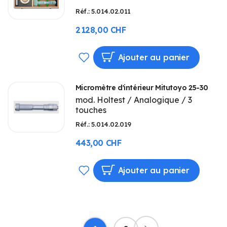
Réf.: 5.014.02.011
D’ENVIE
2 128,00 CHF
AJOUTER
Ajouter au panier
À
Micromètre d'intérieur Mitutoyo 25-30
MA
mod. Holtest / Analogique / 3
touches
LISTE
Réf.: 5.014.02.019
D’ENVIE
443,00 CHF
AJOUTER
Ajouter au panier
À
MA
Page
LISTE