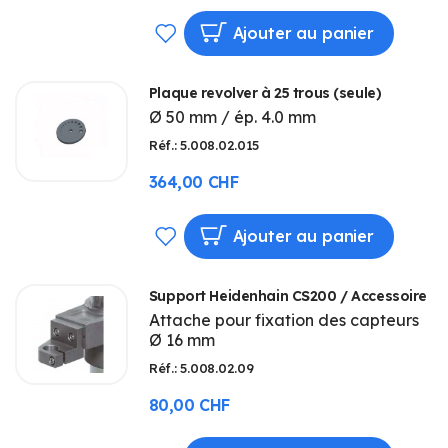
AJOUTER
Ajouter au panier
À
Plaque revolver à 25 trous (seule)
MA
Ø 50 mm / ép. 4.0 mm
LISTE
Réf.: 5.008.02.015
D’ENVIE
364,00 CHF
AJOUTER
Ajouter au panier
À
Support Heidenhain CS200 / Accessoire
MA
Attache pour fixation des capteurs
Ø 16 mm
LISTE
Réf.: 5.008.02.09
D’ENVIE
80,00 CHF