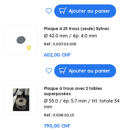
AJOUTER
Ajouter au panier
À
Plaque à 25 trous (seule) Sylvac
MA
Ø 42.0 mm / ép. 4.0 mm
LISTE
Réf.: 5.007.02.005
D’ENVIE
602,00 CHF
AJOUTER
Ajouter au panier
À
Plaque à trous avec 2 tables
MA
superposées
Ø 55.0 / ép. 5.7 mm / Ht. totale 34
LISTE
mm
D’ENVIE
Réf.: 5.008.02.15
790,00 CHF