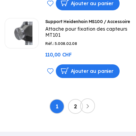
AJOUTER
Ajouter au panier
À
Support Heidenhain MS100 / Accessoire
MA
Attache pour fixation des capteurs
MT101
LISTE
Réf.: 5.008.02.08
D’ENVIE
110,00 CHF
AJOUTER
Ajouter au panier
À
MA
Page
LISTE
Vous
Page
1
2
Page
Suivant
lisez
D’ENVIE
actuellement
la
page