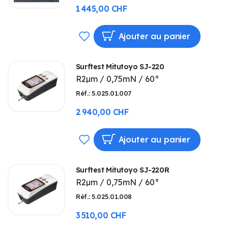
1 445,00 CHF
AJOUTER
Ajouter au panier
À
Surftest Mitutoyo SJ-220
MA
R2µm / 0,75mN / 60°
LISTE
Réf.: 5.025.01.007
D’ENVIE
2 940,00 CHF
AJOUTER
Ajouter au panier
À
Surftest Mitutoyo SJ-220R
MA
R2µm / 0,75mN / 60°
LISTE
Réf.: 5.025.01.008
D’ENVIE
3 510,00 CHF