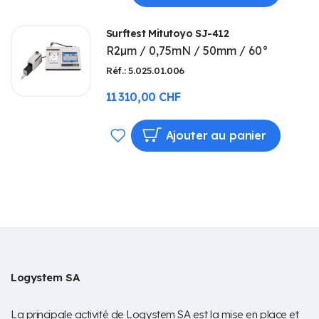
À
Surftest Mitutoyo SJ-412
MA
R2µm / 0,75mN / 50mm / 60°
LISTE
Réf.: 5.025.01.006
D’ENVIE
11 310,00 CHF
AJOUTER
Ajouter au panier
À
MA
LISTE
D’ENVIE
Logystem SA
La principale activité de Logystem SA est la mise en place et