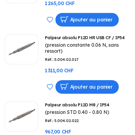
D’ENVIE
1 265,00 CHF
AJOUTER
Ajouter au panier
À
Palpeur absolu P12D HR USB CF / IP54
MA
(pression constante 0.06 N, sans
ressort)
LISTE
Réf.: 5.004.02.017
D’ENVIE
1 311,00 CHF
AJOUTER
Ajouter au panier
À
Palpeur absolu P12D M8 / IP54
MA
(pression STD 0.40 - 0.80 N)
LISTE
Réf.: 5.004.02.022
D’ENVIE
967,00 CHF