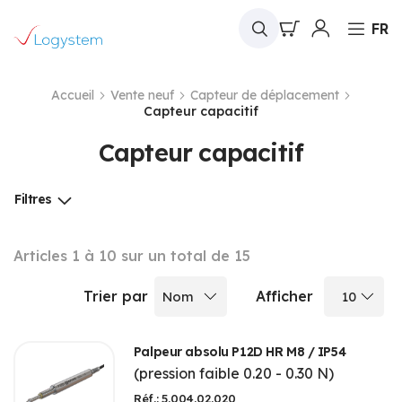
Mon panier
FR
Accueil
Vente neuf
Capteur de déplacement
Capteur capacitif
Capteur capacitif
Filtres
Articles
1
à
10
sur un total de
15
Trier par
Afficher
Palpeur absolu P12D HR M8 / IP54
(pression faible 0.20 - 0.30 N)
Réf.: 5.004.02.020