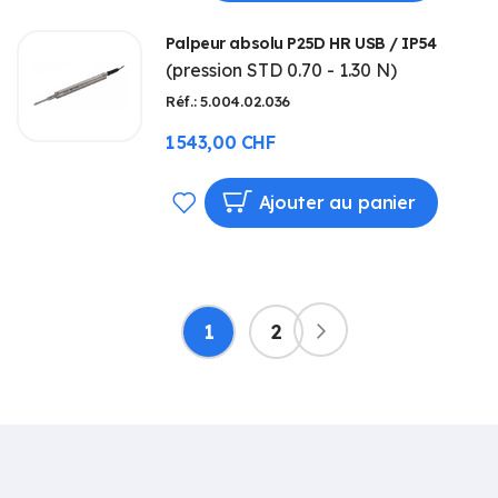
À
Palpeur absolu P25D HR USB / IP54
MA
(pression STD 0.70 - 1.30 N)
LISTE
Réf.: 5.004.02.036
D’ENVIE
1 543,00 CHF
AJOUTER
Ajouter au panier
À
MA
Page
LISTE
Vous
Page
1
2
Page
Suivant
lisez
D’ENVIE
actuellement
la
page